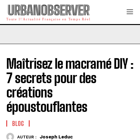
URBANOBSERVER
Toute l\'Actualité Française en Temps Réel
Maîtrisez le macramé DIY :
7 secrets pour des
créations
époustouflantes
BLOG
Joseph Leduc
AUTEUR :