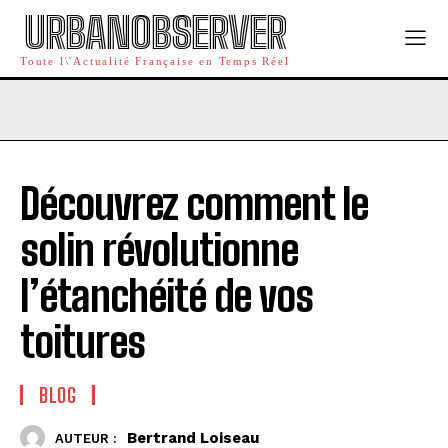
URBANOBSERVER
Toute l\'Actualité Française en Temps Réel
Découvrez comment le
solin révolutionne
l’étanchéité de vos
toitures
BLOG
Bertrand Loiseau
AUTEUR :