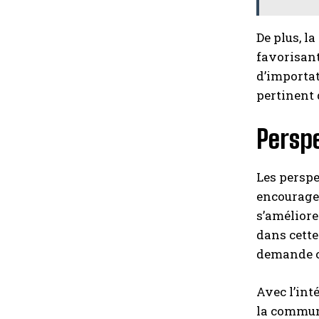
De plus, l
favorisant
d’importat
pertinent
Perspe
Les perspe
encouragea
s’améliore
dans cette
demande c
Avec l’int
la communa