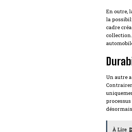
En outre, 
la possibi
cadre créa
collection
automobil
Durabi
Un autre 
Contrairem
uniquement
processus 
désormais
À Lire
D