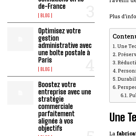
l’avenir d
de-France
BLOG
Plus d’inf
Optimisez votre
Contenu
gestion
administrative avec
Une Tec
une boîte postale à
Préser
Paris
Réducti
BLOG
Person
Durabil
Boostez votre
Perspec
entreprise avec une
Pu
stratégie
commerciale
parfaitement
Une Te
alignée à vos
objectifs
La
fabrica