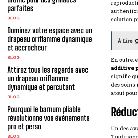
reproducti
parfaites
authentici
BLOG
solution p
Dominez votre espace avec un
drapeau oriflamme dynamique
À Lire
O
et accrocheur
BLOG
En outre, 
additive p
Attirez tous les regards avec
signifie q
un drapeau oriflamme
des soins 
dynamique et percutant
atout pour
BLOG
Pourquoi le barnum pliable
Réduc
révolutionne vos événements
pro et perso
Un des ava
Traditionn
BLOG