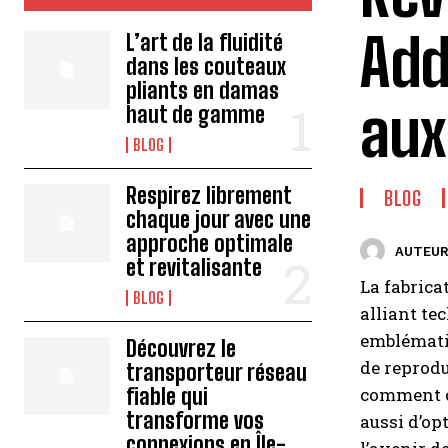
Add
L’art de la fluidité
dans les couteaux
pliants en damas
aux
haut de gamme
BLOG
Respirez librement
BLOG
chaque jour avec une
approche optimale
AUTEUR
et revitalisante
La fabrica
BLOG
alliant te
emblématiq
Découvrez le
de reprodu
transporteur réseau
fiable qui
comment c
transforme vos
aussi d’op
connexions en Île-