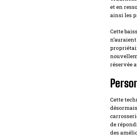
et en ress
ainsi les 
Cette bais
n’auraient
propriétai
nouvelleme
réservée a
Person
Cette tech
désormais 
carrosseri
de répondr
des amélio