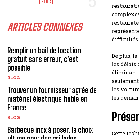
BLOG
restaurati
complexes 
restaurate
ARTICLES CONNEXES
représente
difficulté
Remplir un bail de location
De plus, la
gratuit sans erreur, c’est
les délais
possible
éliminant 
BLOG
seulement 
Trouver un fournisseur agréé de
les voiture
les demand
matériel électrique fiable en
France
Prése
BLOG
Barbecue inox à poser, le choix
Cette tech
ultime pour des grillades