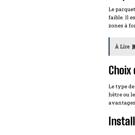
Le parquet
faible. Il 
zones à for
À Lire
R
Choix 
Le type de
hêtre ou l
avantages 
Instal