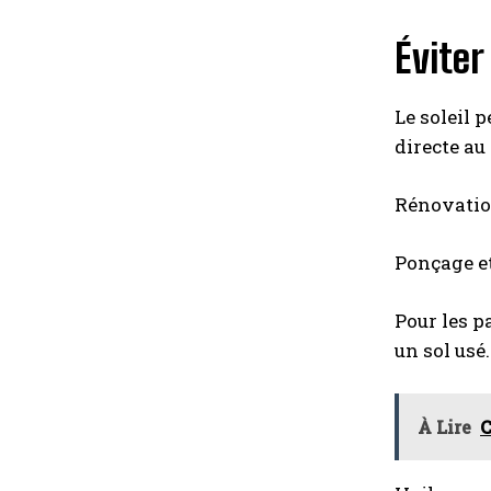
Éviter
Le soleil 
directe au 
Rénovation
Ponçage et
Pour les p
un sol usé.
À Lire
C