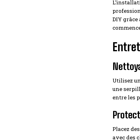
L’installa
profession
DIY grâce 
commencer 
Entre
Nettoya
Utilisez u
une serpil
entre les 
Protect
Placez des
avec des c