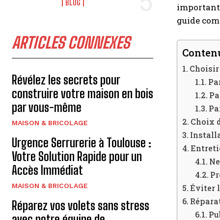
BLOG
important 
guide com
ARTICLES CONNEXES
Contenu
Choisir
Révélez les secrets pour
Pa
construire votre maison en bois
Pa
par vous-même
Pa
Choix d
MAISON & BRICOLAGE
Install
Urgence Serrurerie à Toulouse :
Entreti
Votre Solution Rapide pour un
Ne
Accès Immédiat
Pr
MAISON & BRICOLAGE
Éviter 
Répara
Réparez vos volets sans stress
Pu
avec notre équipe de